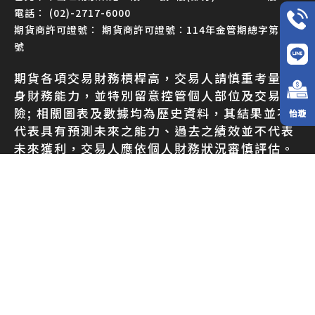
(02)-2717-6000
期貨商許可證號：114年金管期總字第007
號
期貨各項交易財務槓桿高，交易人請慎重考量自
身財務能力，並特別留意控管個人部位及交易風
險; 相關圖表及數據均為歷史資料，其結果並不
怡璇
代表具有預測未來之能力、過去之績效並不代表
未來獲利，交易人應依個人財務狀況審慎評估。
使用電子下單交易委託買賣時，仍可能面臨斷
線、斷電、網路壅塞等不確定因素，致使委託買
賣無法傳送、接收或延遲， 請交易人自行評估。
最新文章
關於我們
期貨開戶
服務及商品
最新消息
軟體介紹
經驗整理
歷史紀錄
生活
密碼專區
期貨開戶
期貨開戶推薦
台北期貨開戶
台北期貨開戶推薦
中山區期貨開戶