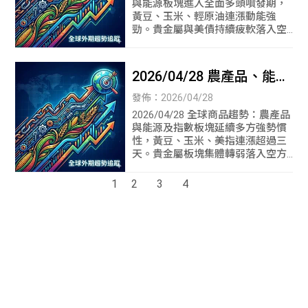
與能源板塊進入全面多頭噴發期，
黃豆、玉米、輕原油連漲動能強
勁。貴金屬與美債持續疲軟落入空
方區。掌握均線指標動向，洞察棉
花與 11 號糖的延續性。
2026/04/28 農產品、能
源、指數延續多頭慣性，
發佈：2026/04/28
貴金屬與美債集體轉弱
2026/04/28 全球商品趨勢：農產品
與能源及指數板塊延續多方強勢慣
性，黃豆、玉米、美指連漲超過三
天。貴金屬板塊集體轉弱落入空方
警示，美債家族持續承壓。掌握最
新 A1/A2 均線分數走勢，洞察棉花
1
2
3
4
與 11 號糖的交易防線。