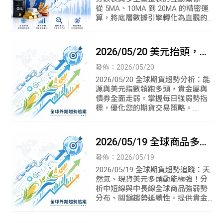
從 5MA、10MA 到 20MA 的精密運
算，將底層數據引擎轉化為直觀的
決策儀表板。掌握「連三天走多」
的強勢慣性與「明天可能轉強」的
先行指標，助您快速篩選全球高勝
2026/05/20 美元抬頭，小
率標的並掌握趨勢轉折。
麥與能源走多，您的交易
發佈：2026/05/20
策略跟上了嗎？
2026/05/20 全球期貨趨勢分析：能
源與美元指數領跑多頭，貴金屬與
債券全面走弱。掌握每日強弱勢指
標，優化您的期貨交易策略。
在 2026 年 5 月 20 日的全球期貨市
場中，趨勢延續性表現強勁。資金
持續湧入能源與美元指數，形成穩
2026/05/19 全球商品多空
固的多頭格局；與此同時，貴金屬
交替！ 農產品全面噴發
與債券市場則因利率預期面臨嚴峻
發佈：2026/05/19
的空頭壓力。本文透過專業的技術
?，美債、貴金屬持續探底
2026/05/19 全球期貨趨勢追蹤：天
指標分析，為您整理最新的強弱勢
然氣、現貨美元多頭動能極強！分
商品走勢，幫助投資人精準掌握交
析中短線與中長線全球商品強弱勢
易節奏。
分布、關鍵趨勢延續性。提供貴金
屬、農產品（黃豆/小麥/玉米）、
棉花與11號糖的最新期貨交易提點