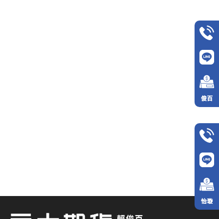
俊百
怡璇