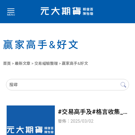
贏家高手&好文
首頁
>
最新文章
>
交易經驗整理
> 贏家高手&好文
#交易高手及#格言收集_
持續整理中【元大期貨開
發佈：2025/03/02
戶】【中山區元大期貨推