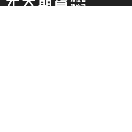
0938-014 882
0919-373 663
chesterlai2008@gmail.com
元大期貨股份有限公司
台北市中山區南京東路二段 77 號2樓(部分)、3、4、5樓
(02)-2717-6000
期貨商許可證號：114年金管期總字第007
號
期貨各項交易財務槓桿高，交易人請慎重考量自
身財務能力，並特別留意控管個人部位及交易風
險; 相關圖表及數據均為歷史資料，其結果並不
代表具有預測未來之能力、過去之績效並不代表
未來獲利，交易人應依個人財務狀況審慎評估。
使用電子下單交易委託買賣時，仍可能面臨斷
線、斷電、網路壅塞等不確定因素，致使委託買