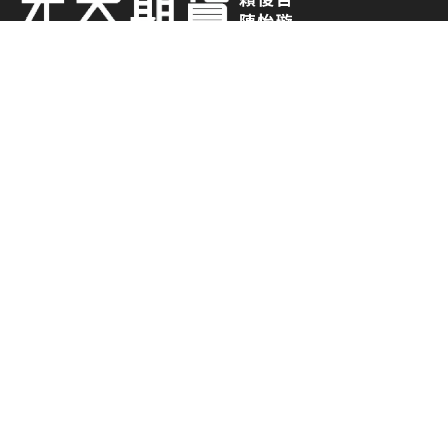
0938-014 882
0919-373 663
chesterlai2008@gmail.com
元大期貨股份有限公司
台北市中山區南京東路二段 77 號2樓(部分)、3、4、5樓
(02)-2717-6000
期貨商許可證號：114年金管期總字第007
號
期貨各項交易財務槓桿高，交易人請慎重考量自
身財務能力，並特別留意控管個人部位及交易風
險; 相關圖表及數據均為歷史資料，其結果並不
代表具有預測未來之能力、過去之績效並不代表
未來獲利，交易人應依個人財務狀況審慎評估。
使用電子下單交易委託買賣時，仍可能面臨斷
線、斷電、網路壅塞等不確定因素，致使委託買