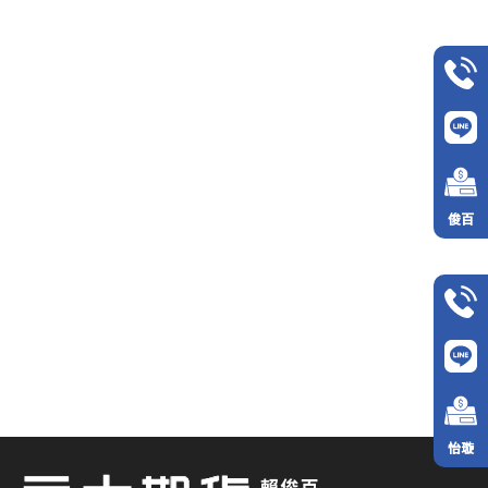
俊百
怡璇