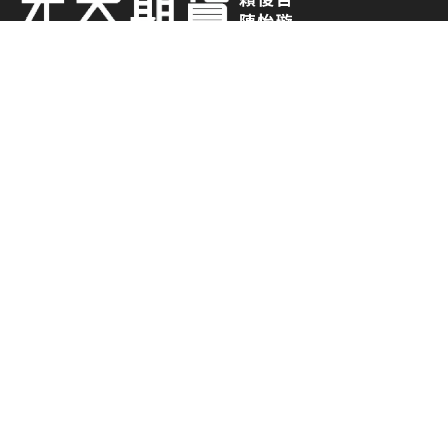
0938-014 882
0919-373 663
chesterlai2008@gmail.com
元大期貨股份有限公司
台北市中山區南京東路二段 77 號2樓(部分)、3、4、5樓
(02)-2717-6000
期貨商許可證號：114年金管期總字第007
號
期貨各項交易財務槓桿高，交易人請慎重考量自
身財務能力，並特別留意控管個人部位及交易風
險; 相關圖表及數據均為歷史資料，其結果並不
代表具有預測未來之能力、過去之績效並不代表
未來獲利，交易人應依個人財務狀況審慎評估。
使用電子下單交易委託買賣時，仍可能面臨斷
線、斷電、網路壅塞等不確定因素，致使委託買