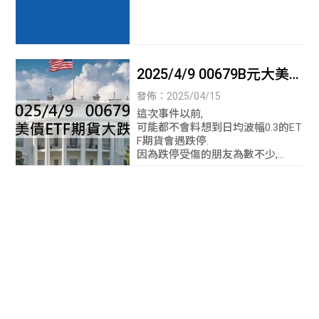
頭行情紀錄【中山區元大
期貨開戶】【台北元大期
貨營業員】
2025/4/9 00679B元大美債
ETF期貨大跌事件【中山
發佈：2025/04/15
區元大期貨開戶】【台北
這次事件以前,
可能都不會料想到日均波幅0.3的ET
元大期貨營業員】
F期貨會遇跌停.
因為跌停受傷的朋友為數不少,
經歷過, 記錄下來, 避免下次遇到同
樣事件再受傷