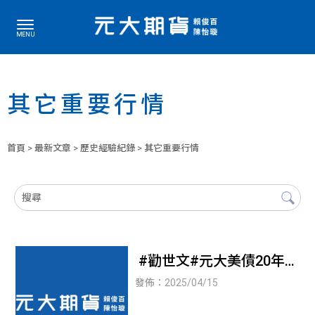
其它重要行情
首頁
>
最新文章
>
歷史經驗紀錄
> 其它重要行情
#勸世文#元大美債20年期
貨#20250409三現貨開盤
發佈：2025/04/15
前的交易時段斷頭事件#斷