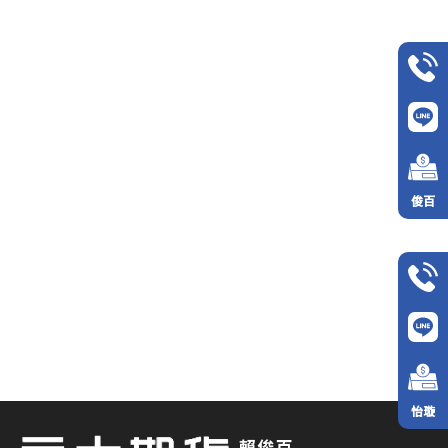
俊百
怡璇