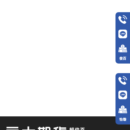
俊百
怡璇