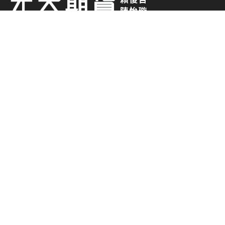
0938-014 882
0919-373 663
chesterlai2008@gmail.com
元大期貨股份有限公司
台北市中山區南京東路二段 77 號2樓(部分)、3、4、5樓
(02)-2717-6000
期貨商許可證號：114年金管期總字第007
號
期貨各項交易財務槓桿高，交易人請慎重考量自
身財務能力，並特別留意控管個人部位及交易風
險; 相關圖表及數據均為歷史資料，其結果並不
代表具有預測未來之能力、過去之績效並不代表
未來獲利，交易人應依個人財務狀況審慎評估。
使用電子下單交易委託買賣時，仍可能面臨斷
線、斷電、網路壅塞等不確定因素，致使委託買