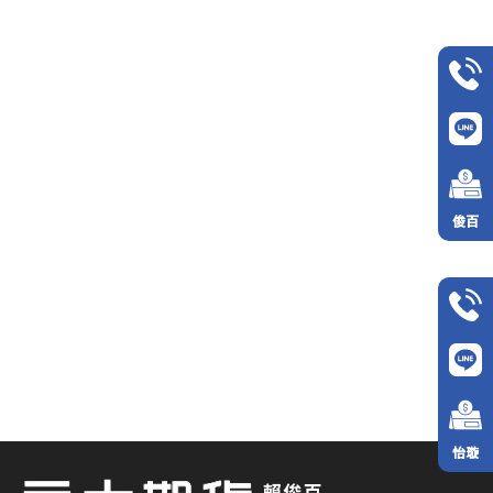
俊百
怡璇