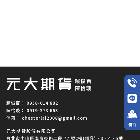
0938-014 882
0919-373 663
chesterlai2008@gmail.com
俊百
元大期貨股份有限公司
台北市中山區南京東路二段 77 號2樓(部分)、3、4、5樓